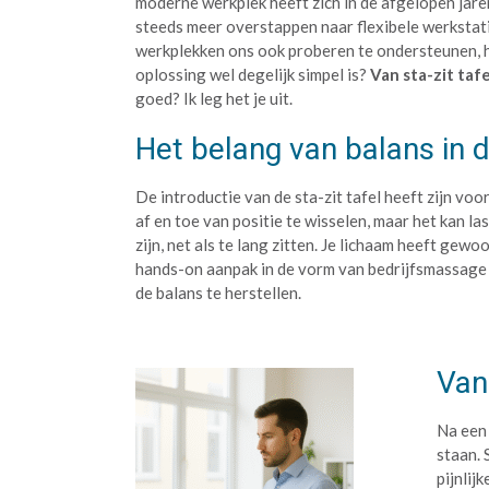
moderne werkplek heeft zich in de afgelopen jar
steeds meer overstappen naar flexibele werkstati
werkplekken ons ook proberen te ondersteunen, he
oplossing wel degelijk simpel is?
Van sta-zit taf
goed? Ik leg het je uit.
Het belang van balans in 
De introductie van de sta-zit tafel heeft zijn voo
af en toe van positie te wisselen, maar het kan la
zijn, net als te lang zitten. Je lichaam heeft gew
hands-on aanpak in de vorm van bedrijfsmassage 
de balans te herstellen.
Van
Na een
staan. 
pijnlij