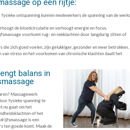
massage op een rijtje:
oor fysieke ontspanning kunnen medewerkers de spanning van de werk
rhoogt de bloedcirculatie en verhoogt energie en focus.
jfsmassage voorkomt rug- en nekklachten door langdurig zitten of
 die zich goed voelen, zijn gelukkiger, gezonder en meer betrokken.
 van stress en het voorkomen van chronische klachten daalt het
engt balans in
fsmassage
rvaren? Massagewerk
door fysieke spanning te
et nu gaat om het
ndheidsklachten of het
edrijfsmassage is een
rs ten goede komt. Maak de