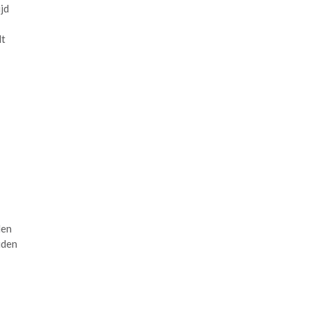
jd
dt
den
uden