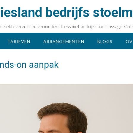
esland bedrijfs stoel
rkom ziekteverzuim en verminder stress met bedrijfsstoelmassage. Ont
TARIEVEN
ARRANGEMENTEN
BLOGS
OV
hands-on aanpak