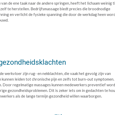
 van de ene taak naar de andere springen, heeft het lichaam weinig ti
zelf te herstellen. Bedrijfsmassage biedt precies die broodnodige
ning en verlicht de fysieke spanning die door de werkdag heen wor
ouwd.
 gezondheidsklachten
werkvloer zijn rug- en nekklachten, die vaak het gevolg zijn van
n kunnen leiden tot chronische pijn en zelfs tot burn-out symptomen.
elen. Door regelmatige massages kunnen medewerkers preventief wor
rige gezondheidsproblemen. Dit is zeker iets om in gedachten te ho
ewerkers als de lange termijn gezondheid willen waarborgen.