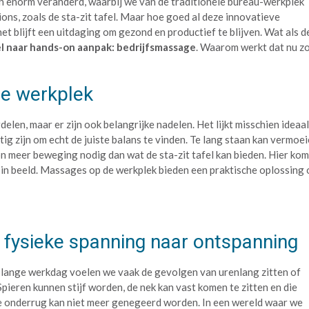
en enorm veranderd, waarbij we van de traditionele bureau-werkplek
ons, zoals de sta-zit tafel. Maar hoe goed al deze innovatieve
t blijft een uitdaging om gezond en productief te blijven. Wat als d
el naar hands-on aanpak: bedrijfsmassage
. Waarom werkt dat nu z
de werkplek
rdelen, maar er zijn ook belangrijke nadelen. Het lijkt misschien ideaa
stig zijn om echt de juiste balans te vinden. Te lang staan kan vermoe
oon meer beweging nodig dan wat de sta-zit tafel kan bieden. Hier kom
in beeld. Massages op de werkplek bieden een praktische oplossing
 fysieke spanning naar ontspanning
 lange werkdag voelen we vaak de gevolgen van urenlang zitten of
Spieren kunnen stijf worden, de nek kan vast komen te zitten en die
ke onderrug kan niet meer genegeerd worden. In een wereld waar we