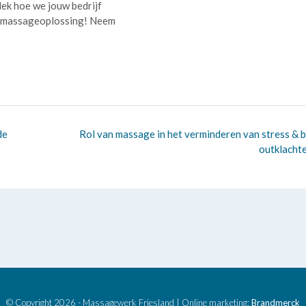
ek hoe we jouw bedrijf
 massageoplossing! Neem
de
Rol van massage in het verminderen van stress & 
outklacht
© Copyright 2026 - Massagewerk Friesland | Online marketing:
Brandmerck