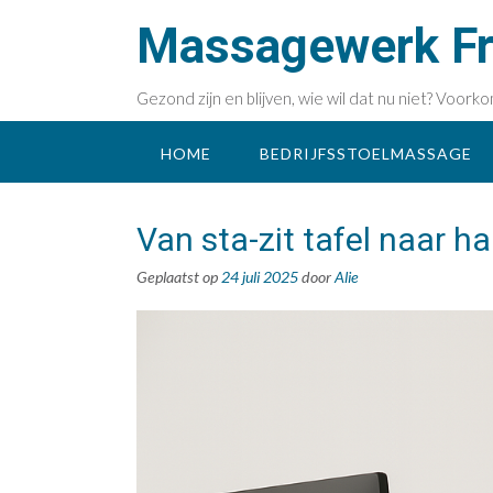
Doorgaan
Massagewerk Fri
naar
inhoud
Gezond zijn en blijven, wie wil dat nu niet? Voo
HOME
BEDRIJFSSTOELMASSAGE
Van sta-zit tafel naar 
Geplaatst op
24 juli 2025
door
Alie