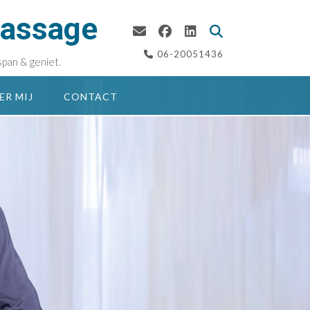
massage
06-20051436
span & geniet.
ER MIJ
CONTACT