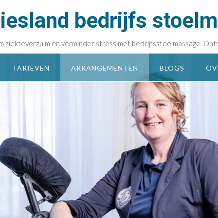
esland bedrijfs stoel
rkom ziekteverzuim en verminder stress met bedrijfsstoelmassage. Ont
TARIEVEN
ARRANGEMENTEN
BLOGS
OV